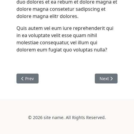
duo dolores et ea rebum et dolore magna et
dolore magna consetetur sadipscing et
dolore magna elitr dolores.
Quis autem vel eum iure reprehenderit qui
in ea voluptate velit esse quam nihil
molestiae consequatur, vel illum qui
dolorem eum fugiat quo voluptas nulla?
Previous article: Lorem sedus
Next article: Cup
Prev
Next
© 2026 site name. All Rights Reserved.