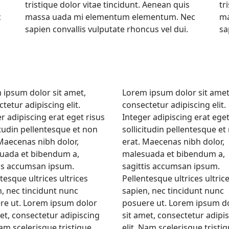
tristique dolor vitae tincidunt. Aenean quis
tr
c
massa uada mi elementum elementum. Nec
ma
sapien convallis vulputate rhoncus vel dui.
sa
 ipsum dolor sit amet,
Lorem ipsum dolor sit amet
tetur adipiscing elit.
consectetur adipiscing elit.
r adipiscing erat eget risus
Integer adipiscing erat eget
itudin pellentesque et non
sollicitudin pellentesque et
 Maecenas nibh dolor,
erat. Maecenas nibh dolor,
uada et bibendum a,
malesuada et bibendum a,
tis accumsan ipsum.
sagittis accumsan ipsum.
tesque ultrices ultrices
Pellentesque ultrices ultric
, nec tincidunt nunc
sapien, nec tincidunt nunc
re ut. Lorem ipsum dolor
posuere ut. Lorem ipsum d
et, consectetur adipiscing
sit amet, consectetur adipi
Nam scelerisque tristique
elit. Nam scelerisque tristi