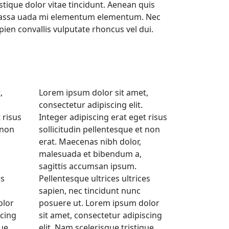
istique dolor vitae tincidunt. Aenean quis
ssa uada mi elementum elementum. Nec
pien convallis vulputate rhoncus vel dui.
,
Lorem ipsum dolor sit amet,
consectetur adipiscing elit.
 risus
Integer adipiscing erat eget risus
 non
sollicitudin pellentesque et non
erat. Maecenas nibh dolor,
malesuada et bibendum a,
sagittis accumsan ipsum.
es
Pellentesque ultrices ultrices
sapien, nec tincidunt nunc
olor
posuere ut. Lorem ipsum dolor
scing
sit amet, consectetur adipiscing
que
elit. Nam scelerisque tristique