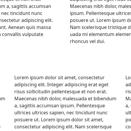
m a, sagittis accumsan
Maecenas nibh dolor, males
, nec tincidunt nunc
ipsum. Pellentesque ultrices
sectetur adipiscing elit.
posuere ut. Lorem ipsum dol
dunt. Aenean quis massa
Nam scelerisque tristique d
convallis vulputate
uada mi elementum element
rhoncus vel dui.
Lorem ipsum dolor sit amet, consectetur
Lo
adipiscing elit. Integer adipiscing erat eget
ad
risus sollicitudin pellentesque et non erat.
ri
dum
Maecenas nibh dolor, malesuada et bibendum
Ma
a, sagittis accumsan ipsum. Pellentesque
a,
ultrices ultrices sapien, nec tincidunt nunc
ul
posuere ut. Lorem ipsum dolor sit amet,
po
e
consectetur adipiscing elit. Nam scelerisque
co