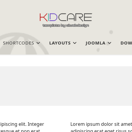
SHORTCODES
LAYOUTS
JOOMLA
DOW
iscing elit. Integer
Lorem ipsum dolor sit amet,
ntesque et non erat.
adipiscing erat eget risus s