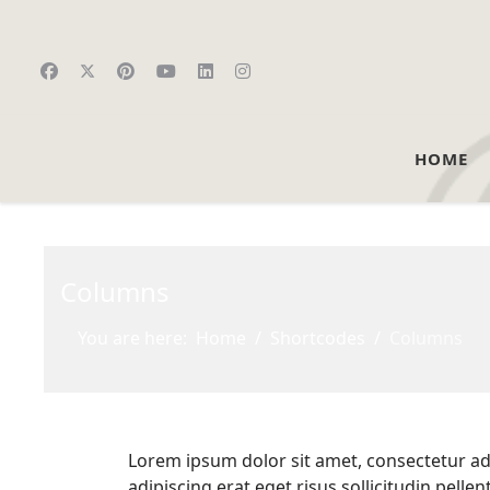
HOME
Columns
You are here:
Home
Shortcodes
Columns
Lorem ipsum dolor sit amet, consectetur adip
adipiscing erat eget risus sollicitudin pelle