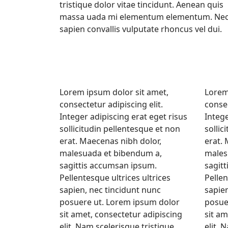
tristique dolor vitae tincidunt. Aenean quis
massa uada mi elementum elementum. Ne
sapien convallis vulputate rhoncus vel dui.
Lorem ipsum dolor sit amet,
Lorem
consectetur adipiscing elit.
consec
Integer adipiscing erat eget risus
Intege
sollicitudin pellentesque et non
sollic
erat. Maecenas nibh dolor,
erat.
malesuada et bibendum a,
males
sagittis accumsan ipsum.
sagit
Pellentesque ultrices ultrices
Pellen
sapien, nec tincidunt nunc
sapien
posuere ut. Lorem ipsum dolor
posue
sit amet, consectetur adipiscing
sit am
elit. Nam scelerisque tristique
elit. 