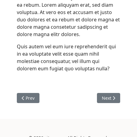
ea rebum. Lorem aliquyam erat, sed diam
voluptua. At vero eos et accusam et justo
duo dolores et ea rebum et dolore magna et
dolore magna consetetur sadipscing et
dolore magna elitr dolores.
Quis autem vel eum iure reprehenderit qui
in ea voluptate velit esse quam nihil
molestiae consequatur, vel illum qui
dolorem eum fugiat quo voluptas nulla?
Previous article: Metavers aut fugit
Next article: Ol
Prev
Next