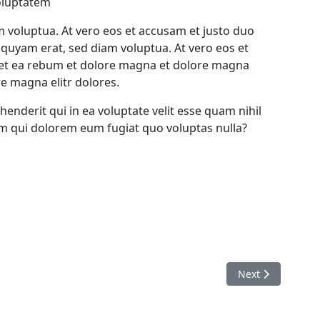
oluptatem
 voluptua. At vero eos et accusam et justo duo
iquyam erat, sed diam voluptua. At vero eos et
 et ea rebum et dolore magna et dolore magna
e magna elitr dolores.
enderit qui in ea voluptate velit esse quam nihil
um qui dolorem eum fugiat quo voluptas nulla?
Next article: Upta
Next