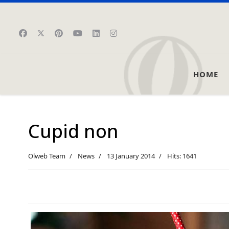
HOME
Cupid non
Olweb Team
News
13 January 2014
Hits: 1641