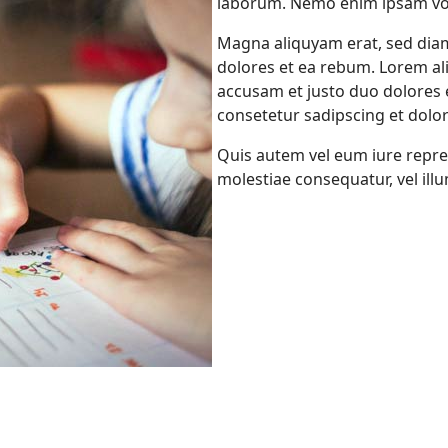
laborum. Nemo enim ipsam v
Magna aliquyam erat, sed diam
dolores et ea rebum. Lorem al
accusam et justo duo dolores
consetetur sadipscing et dolor
Quis autem vel eum iure repreh
molestiae consequatur, vel ill