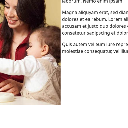
laborum. Nemo enim ipsam
Magna aliquyam erat, sed diam
dolores et ea rebum. Lorem al
accusam et justo duo dolores
consetetur sadipscing et dolor
Quis autem vel eum iure repreh
molestiae consequatur, vel ill