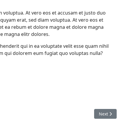
 voluptua. At vero eos et accusam et justo duo
iquyam erat, sed diam voluptua. At vero eos et
 et ea rebum et dolore magna et dolore magna
e magna elitr dolores.
enderit qui in ea voluptate velit esse quam nihil
um qui dolorem eum fugiat quo voluptas nulla?
Next article: Wu
Next