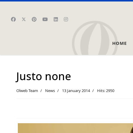
HOME
Justo none
Olweb Team
News
13 January 2014
Hits: 2950