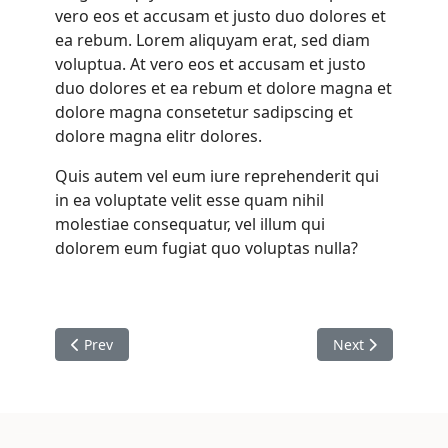
vero eos et accusam et justo duo dolores et
ea rebum. Lorem aliquyam erat, sed diam
voluptua. At vero eos et accusam et justo
duo dolores et ea rebum et dolore magna et
dolore magna consetetur sadipscing et
dolore magna elitr dolores.
Quis autem vel eum iure reprehenderit qui
in ea voluptate velit esse quam nihil
molestiae consequatur, vel illum qui
dolorem eum fugiat quo voluptas nulla?
Previous article: Olica esum officia
Next article: Deri
Prev
Next